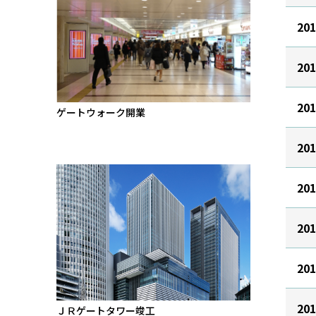
20
20
20
ゲートウォーク開業
20
20
20
20
20
ＪＲゲートタワー竣工