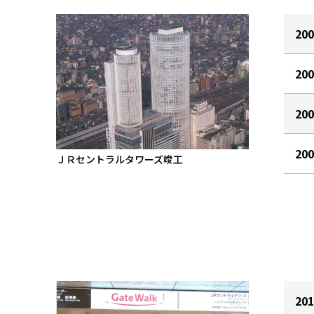
20
20
20
20
ＪＲセントラルタワーズ竣工
20