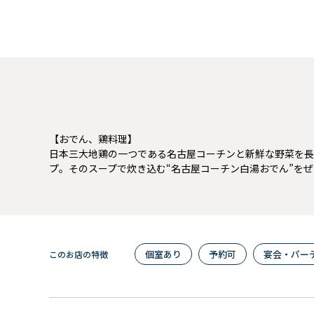
【おでん、鶏料理】
日本三大地鶏の一つである名古屋コーチンと新鮮な野菜を長
プ。そのスープで炊き込む“名古屋コーチン白湯おでん”を
個室あり
予約可
宴会・パー
このお店の特徴