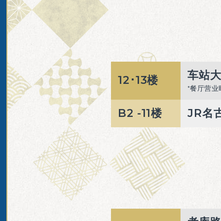
车站
12･
13楼
餐厅营业
B2 -
11楼
JR名