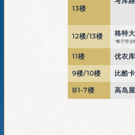
考库
13楼
格特
12楼/
13楼
餐厅营业
11楼
优衣库
9楼/
10楼
比酷
B1-7楼
高岛