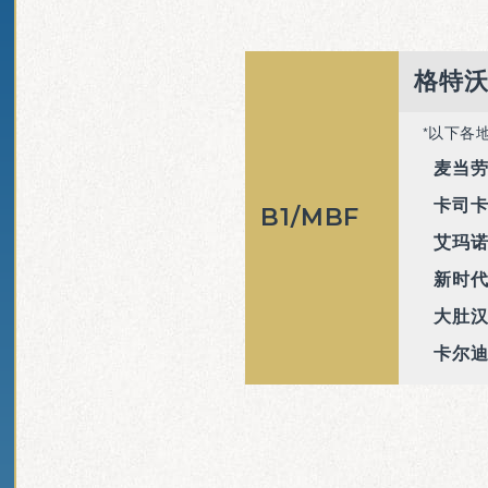
格特
以下各
麦当
卡司
B1/
MBF
艾玛
新时
大肚
卡尔迪