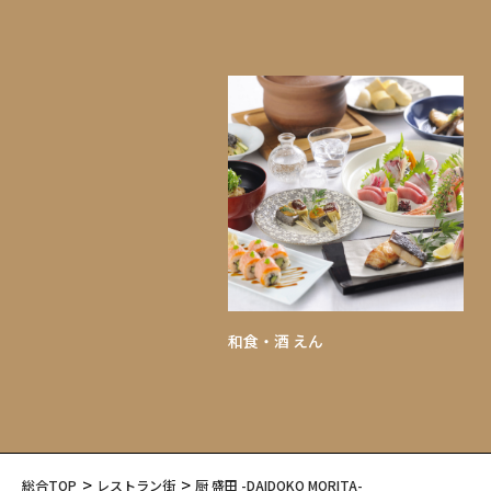
和食・酒 えん
総合TOP
レストラン街
厨 盛田 -DAIDOKO MORITA-