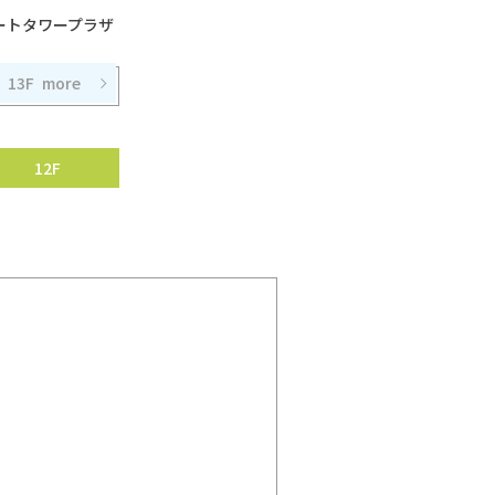
ートタワープラザ
13F
12F