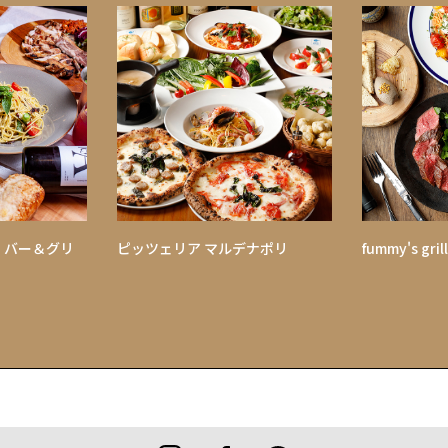
 バー＆グリ
ピッツェリア マルデナポリ
fummy's g