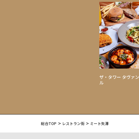
ザ・タワー タヴァン
ル
総合TOP
レストラン街
ミート矢澤