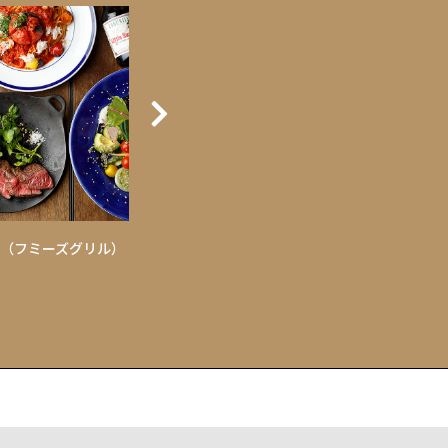
rill（フミーズグリル）
日本橋三代目たいめいけん
京たま