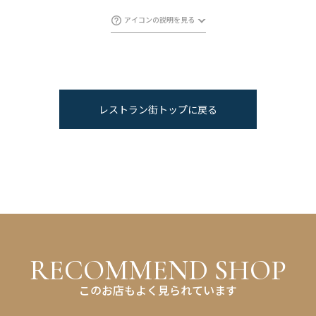
アイコンの説明を見る
レストラン街トップに戻る
R
E
C
O
M
M
E
N
D
S
H
O
P
このお店もよく見られています