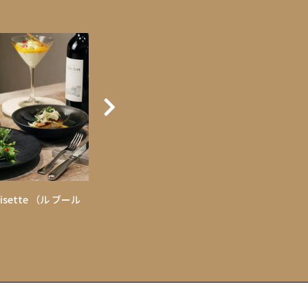
Noisette （ル ブール
fummy's grill（フミーズグリル）
資生堂