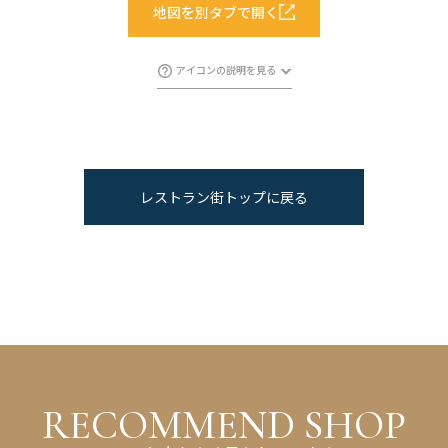
地図を別タブで開く
アイコンの説明を見る
レストラン街トップに戻る
R
E
C
O
M
M
E
N
D
S
H
O
P