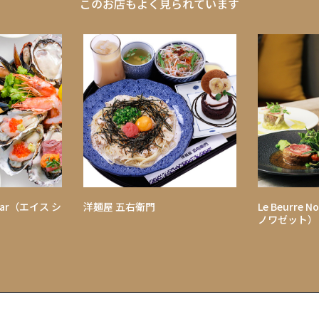
このお店もよく見られています
 Bar（エイス シ
洋麺屋 五右衛門
Le Beurre 
）
ノワゼット）